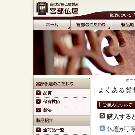
ホー
品質
保有技術
ご購入について
製法
購入する
仏壇が丁
全商品一覧