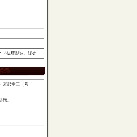
イド仏壇製造、販売
・宮部幸三（号「一
移転。
。