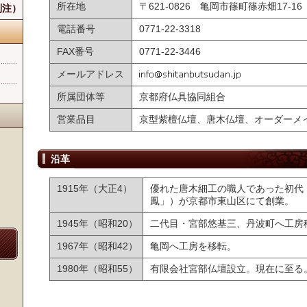
所在地
〒621-0826 亀岡市篠町篠赤畑17-16
別注）
電話番号
0771-22-3318
FAX番号
0771-22-3446
メールアドレス
所属団体等
京都府仏具協同組合
営業品目
京型紫檀仏壇、唐木仏壇、オーダーメ
沿革
1915年（大正4）
優れた唐木細工の職人であった初代
鳳」）が京都市東山区にて創業。
1945年（昭和20）
二代目・宮部悠基三、丹波町へ工房
1967年（昭和42）
亀岡へ工房を移転。
1980年（昭和55）
有限会社宮部仏壇設立。現在に至る